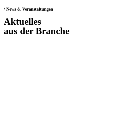
/ News & Veranstaltungen
Aktuelles
aus der Branche
VERANSTALTUNG
15. Bodensee Aerospace Meeting 2027 – Save
the Date!