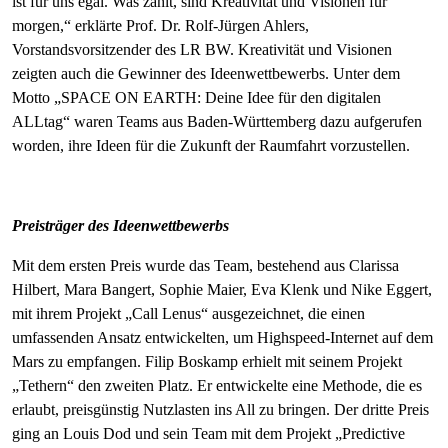
ist für uns egal. Was zählt, sind Kreativität und Visionen für
morgen,“ erklärte Prof. Dr. Rolf-Jürgen Ahlers,
Vorstandsvorsitzender des LR BW. Kreativität und Visionen
zeigten auch die Gewinner des Ideenwettbewerbs. Unter dem
Motto „SPACE ON EARTH: Deine Idee für den digitalen
ALLtag“ waren Teams aus Baden-Württemberg dazu aufgerufen
worden, ihre Ideen für die Zukunft der Raumfahrt vorzustellen.
Preisträger des Ideenwettbewerbs
Mit dem ersten Preis wurde das Team, bestehend aus Clarissa
Hilbert, Mara Bangert, Sophie Maier, Eva Klenk und Nike Eggert,
mit ihrem Projekt „Call Lenus“ ausgezeichnet, die einen
umfassenden Ansatz entwickelten, um Highspeed-Internet auf dem
Mars zu empfangen. Filip Boskamp erhielt mit seinem Projekt
„Tethern“ den zweiten Platz. Er entwickelte eine Methode, die es
erlaubt, preisgünstig Nutzlasten ins All zu bringen. Der dritte Preis
ging an Louis Dod und sein Team mit dem Projekt „Predictive