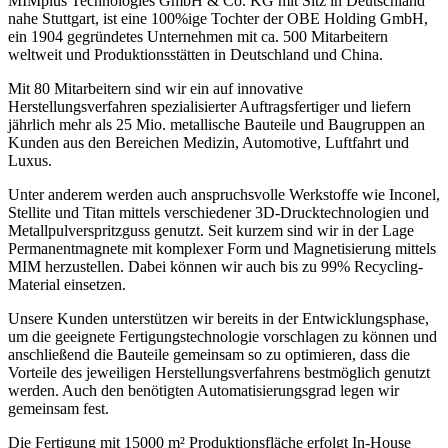
MIMplus Technologies GmbH & Co. KG mit Sitz in Deutschland
nahe Stuttgart, ist eine 100%ige Tochter der OBE Holding GmbH,
ein 1904 gegründetes Unternehmen mit ca. 500 Mitarbeitern
weltweit und Produktionsstätten in Deutschland und China.
Mit 80 Mitarbeitern sind wir ein auf innovative
Herstellungsverfahren spezialisierter Auftragsfertiger und liefern
jährlich mehr als 25 Mio. metallische Bauteile und Baugruppen an
Kunden aus den Bereichen Medizin, Automotive, Luftfahrt und
Luxus.
Unter anderem werden auch anspruchsvolle Werkstoffe wie Inconel,
Stellite und Titan mittels verschiedener 3D-Drucktechnologien und
Metallpulverspritzguss genutzt. Seit kurzem sind wir in der Lage
Permanentmagnete mit komplexer Form und Magnetisierung mittels
MIM herzustellen. Dabei können wir auch bis zu 99% Recycling-
Material einsetzen.
Unsere Kunden unterstützen wir bereits in der Entwicklungsphase,
um die geeignete Fertigungstechnologie vorschlagen zu können und
anschließend die Bauteile gemeinsam so zu optimieren, dass die
Vorteile des jeweiligen Herstellungsverfahrens bestmöglich genutzt
werden. Auch den benötigten Automatisierungsgrad legen wir
gemeinsam fest.
Die Fertigung mit 15000 m² Produktionsfläche erfolgt In-House