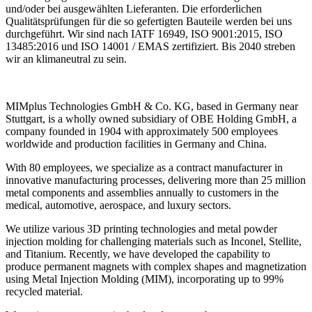
und/oder bei ausgewählten Lieferanten. Die erforderlichen
Qualitätsprüfungen für die so gefertigten Bauteile werden bei uns
durchgeführt. Wir sind nach IATF 16949, ISO 9001:2015, ISO
13485:2016 und ISO 14001 / EMAS zertifiziert. Bis 2040 streben
wir an klimaneutral zu sein.
MIMplus Technologies GmbH & Co. KG, based in Germany near
Stuttgart, is a wholly owned subsidiary of OBE Holding GmbH, a
company founded in 1904 with approximately 500 employees
worldwide and production facilities in Germany and China.
With 80 employees, we specialize as a contract manufacturer in
innovative manufacturing processes, delivering more than 25 million
metal components and assemblies annually to customers in the
medical, automotive, aerospace, and luxury sectors.
We utilize various 3D printing technologies and metal powder
injection molding for challenging materials such as Inconel, Stellite,
and Titanium. Recently, we have developed the capability to
produce permanent magnets with complex shapes and magnetization
using Metal Injection Molding (MIM), incorporating up to 99%
recycled material.