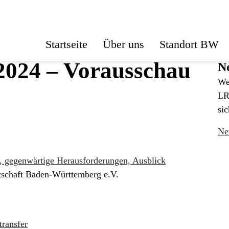
Startseite
Über uns
Standort BW
2024 – Vorausschau
Ne
We
:
LR
sic
Ne
k, gegenwärtige Herausforderungen, Ausblick
irtschaft Baden-Württemberg e.V.
ransfer