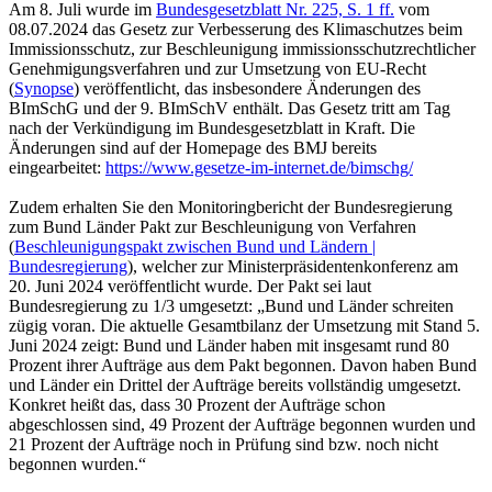
Am 8. Juli wurde im
Bundesgesetzblatt Nr. 225, S. 1 ff.
vom
08.07.2024 das Gesetz zur Verbesserung des Klimaschutzes beim
Immissionsschutz, zur Beschleunigung immissionsschutzrechtlicher
Genehmigungsverfahren und zur Umsetzung von EU-Recht
(
Synopse
) veröffentlicht, das insbesondere Änderungen des
BImSchG und der 9. BImSchV enthält. Das Gesetz tritt am Tag
nach der Verkündigung im Bundesgesetzblatt in Kraft. Die
Änderungen sind auf der Homepage des BMJ bereits
eingearbeitet:
https://www.gesetze-im-internet.de/bimschg/
Zudem erhalten Sie den Monitoringbericht der Bundesregierung
zum Bund Länder Pakt zur Beschleunigung von Verfahren
(
Beschleunigungspakt zwischen Bund und Ländern |
Bundesregierung
), welcher zur Ministerpräsidentenkonferenz am
20. Juni 2024 veröffentlicht wurde. Der Pakt sei laut
Bundesregierung zu 1/3 umgesetzt: „Bund und Länder schreiten
zügig voran. Die aktuelle Gesamtbilanz der Umsetzung mit Stand 5.
Juni 2024 zeigt: Bund und Länder haben mit insgesamt rund 80
Prozent ihrer Aufträge aus dem Pakt begonnen. Davon haben Bund
und Länder ein Drittel der Aufträge bereits vollständig umgesetzt.
Konkret heißt das, dass 30 Prozent der Aufträge schon
abgeschlossen sind, 49 Prozent der Aufträge begonnen wurden und
21 Prozent der Aufträge noch in Prüfung sind bzw. noch nicht
begonnen wurden.“