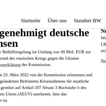
Startseite
Über uns
Standort BW
enehmigt deutsche
Ne
We
msen
LR
sic
he Beihilferegelung im Umfang von 49 Mrd. EUR zur
rund des russischen Kriegs gegen die Ukraine
Ne
sseerklärung
der Kommission.
am 23. März 2022 von der Kommission erlassenen und
eänderten Befristeten Krisenrahmens für staatliche
gestützt auf Artikel 107 Absatz 3 Buchstabe b des
chen Union (AEUV) anerkennt, dass das
 ist.