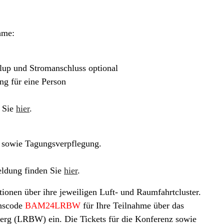
hme:
llup und Stromanschluss optional
ng für eine Person
n Sie
hier
.
 sowie Tagungsverpflegung.
eldung finden Sie
hier
.
tionen über ihre jeweiligen Luft- und Raumfahrtcluster.
onscode
BAM24LRBW
für Ihre Teilnahme über das
rg (LRBW) ein. Die Tickets für die Konferenz sowie