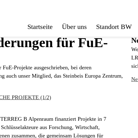
Startseite
Über uns
Standort BW
derungen für FuE-
Ne
We
LR
sic
r FuE-Projekte ausgeschrieben, bei deren
ng auch unser Mitglied, das Steinbeis Europa Zentrum,
Ne
ISCHE PROJEKTE (1/2)
NTERREG B Alpenraum finanziert Projekte in 7
 Schlüsselakteure aus Forschung, Wirtschaft,
Ebenen zusammen, die gemeinsam Lösungen für