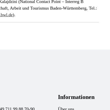
alajdzini (National Contact Point – Interreg B
aft, Arbeit und Tourismus Baden-Württemberg, Tel.:
.bwl.de
).
Informationen
+49 711 99 88 70-90
Über uns